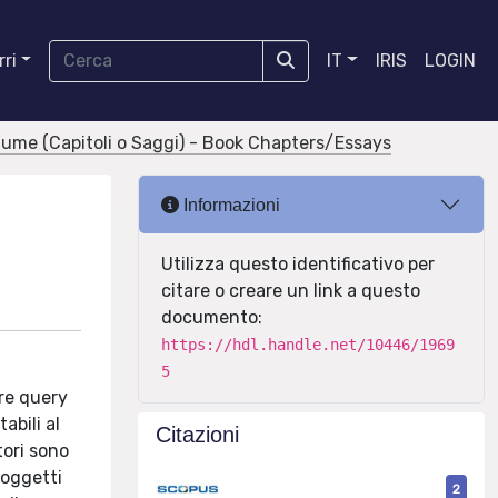
ri
IT
IRIS
LOGIN
olume (Capitoli o Saggi) - Book Chapters/Essays
Informazioni
Utilizza questo identificativo per
citare o creare un link a questo
documento:
https://hdl.handle.net/10446/1969
5
are query
abili al
Citazioni
tori sono
 oggetti
2