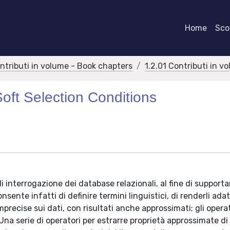
Home
Scor
ontributi in volume - Book chapters
1.2.01 Contributi in v
oft Selection Conditions
di interrogazione dei database relazionali, al fine di support
onsente infatti di definire termini linguistici, di renderli adatt
mprecise sui dati, con risultati anche approssimati; gli opera
Una serie di operatori per estrarre proprietà approssimate di