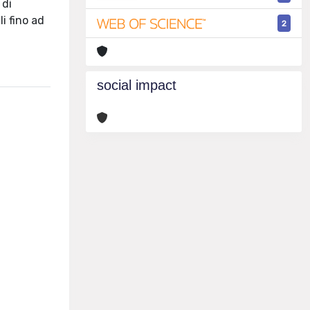
 di
i fino ad
2
social impact