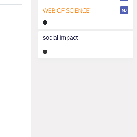
ND
social impact