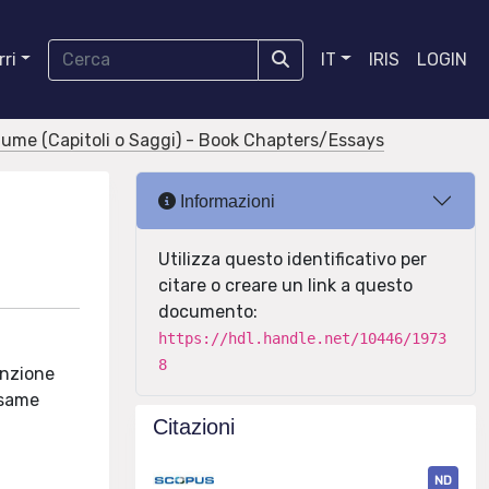
ri
IT
IRIS
LOGIN
olume (Capitoli o Saggi) - Book Chapters/Essays
Informazioni
Utilizza questo identificativo per
citare o creare un link a questo
documento:
https://hdl.handle.net/10446/1973
8
enzione
 Esame
Citazioni
ND