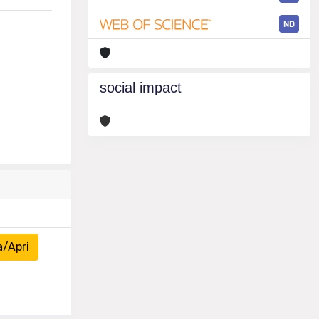
ND
social impact
a/Apri