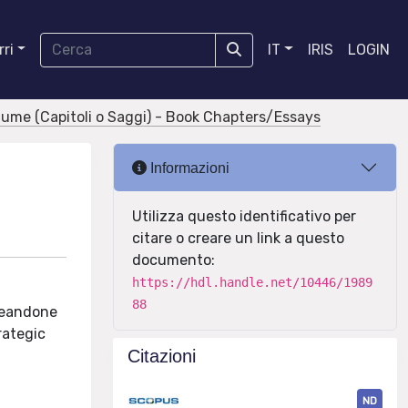
ri
IT
IRIS
LOGIN
olume (Capitoli o Saggi) - Book Chapters/Essays
Informazioni
Utilizza questo identificativo per
citare o creare un link a questo
documento:
https://hdl.handle.net/10446/1989
88
ineandone
trategic
Citazioni
ND