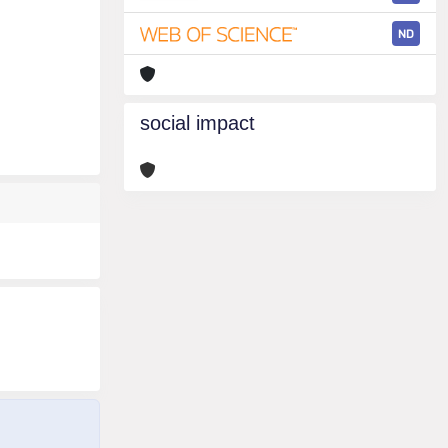
ND
social impact