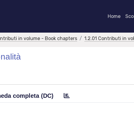
Home
Scor
ontributi in volume - Book chapters
1.2.01 Contributi in v
nalità
eda completa (DC)