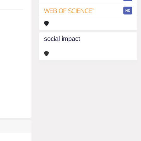
ND
social impact