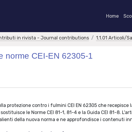
Home
Scor
ntributi in rivista - Journal contributions
1.1.01 Articoli/S
ove norme CEI-EN 62305-1
ulla protezione contro i fulmini CEI EN 62305 che recepisce l
stituisce le Norme CEI 81-1, 81-4 e la Guida CEI 81-8. L'arti
lienti della nuova norma e ne approfondisce i contenuti inn