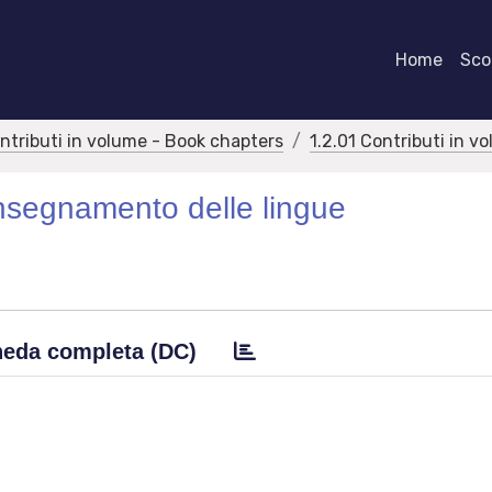
Home
Scor
ontributi in volume - Book chapters
1.2.01 Contributi in v
'insegnamento delle lingue
eda completa (DC)