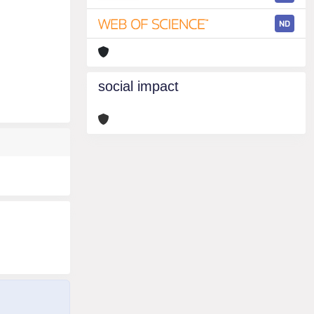
ND
social impact