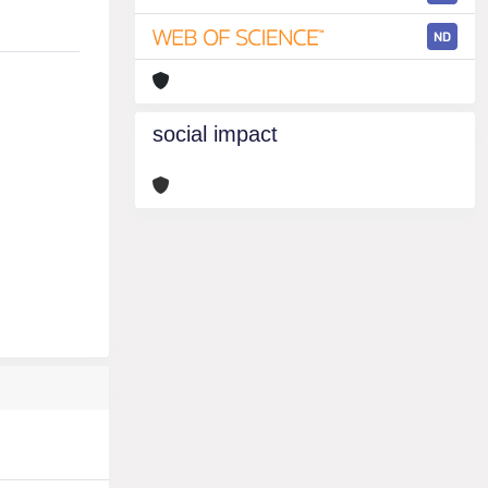
ND
social impact