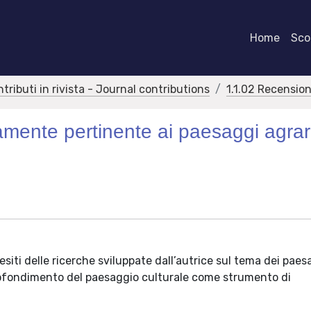
Home
Scor
ntributi in rivista - Journal contributions
1.1.02 Recension
amente pertinente ai paesaggi agrar
esiti delle ricerche sviluppate dall’autrice sul tema dei paes
pprofondimento del paesaggio culturale come strumento di