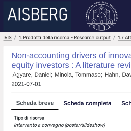
IRIS
1. Prodotti della ricerca - Research output
1.7 Al
Non-accounting drivers of innova
equity investors : A literature r
Agyare, Daniel
;
Minola, Tommaso
;
Hahn, Da
2021-07-01
Scheda breve
Scheda completa
Sch
Tipo di risorsa
intervento a convegno (poster/slideshow)