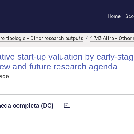
Home
Scor
tre tipologie - Other research outputs
1.7.13 Altro - Othe
tive start-up valuation by early-sta
eview and future research agenda
vide
eda completa (DC)