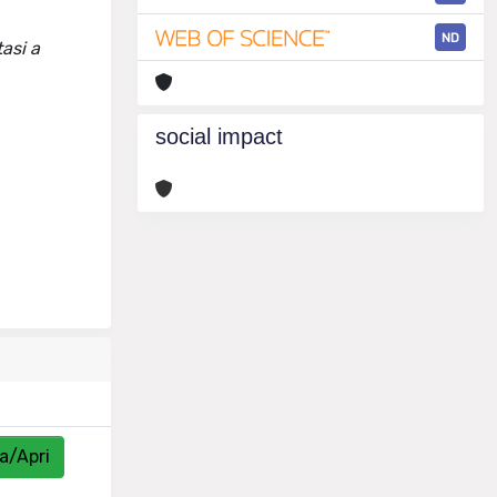
ND
asi a
social impact
a/Apri