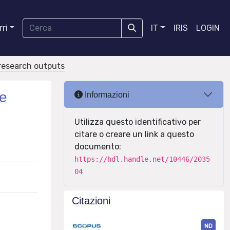
ri
IT
IRIS
LOGIN
r research outputs
ge
Informazioni
Utilizza questo identificativo per
citare o creare un link a questo
documento:
https://hdl.handle.net/10446/2035
04
Citazioni
ND