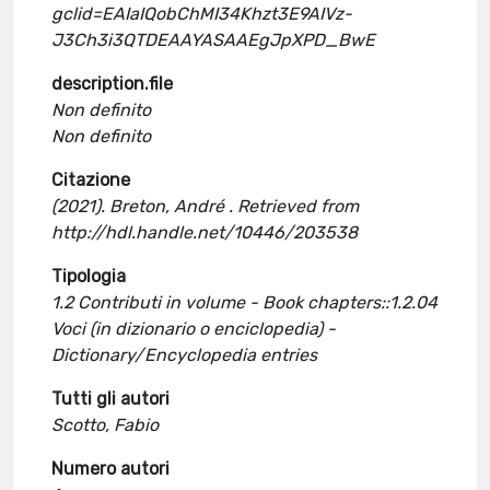
gclid=EAIaIQobChMI34Khzt3E9AIVz-
J3Ch3i3QTDEAAYASAAEgJpXPD_BwE
description.file
Non definito
Non definito
Citazione
(2021). Breton, André . Retrieved from
http://hdl.handle.net/10446/203538
Tipologia
1.2 Contributi in volume - Book chapters::1.2.04
Voci (in dizionario o enciclopedia) -
Dictionary/Encyclopedia entries
Tutti gli autori
Scotto, Fabio
Numero autori