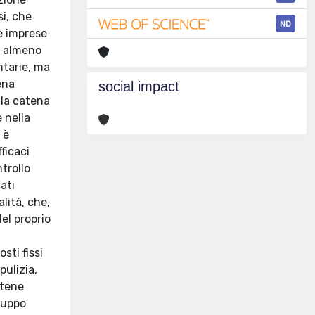
si, che
ND
le imprese
, almeno
ontarie, ma
ena
social impact
lla catena
 nella
 è
ficaci
ntrollo
tati
lità, che,
el proprio
sti fissi
pulizia,
atene
iluppo