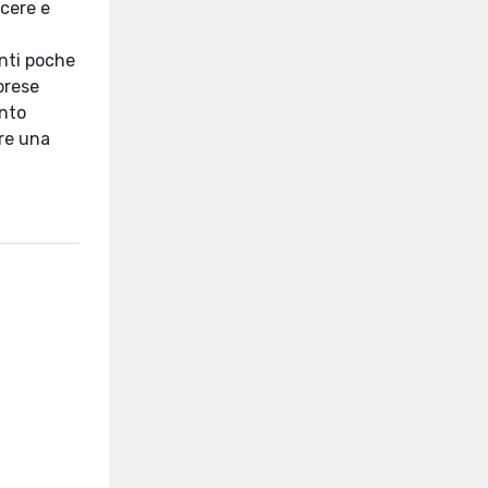
scere e
enti poche
mprese
ento
ire una