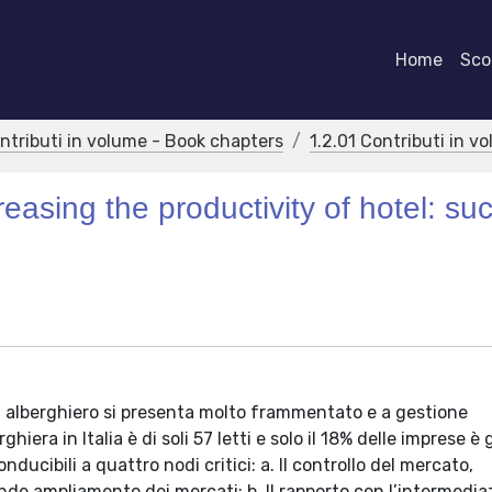
Home
Scor
ontributi in volume - Book chapters
1.2.01 Contributi in v
easing the productivity of hotel: su
stema alberghiero si presenta molto frammentato e a gestione
era in Italia è di soli 57 letti e solo il 18% delle imprese è 
onducibili a quattro nodi critici: a. Il controllo del mercato,
nde ampliamento dei mercati; b. Il rapporto con l’intermedia