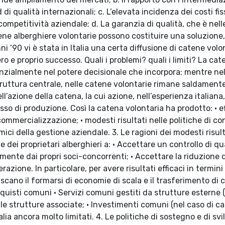
 qualità internazionali; c. L’elevata incidenza dei costi fis
 competitività aziendale; d. La garanzia di qualità, che è nel
ene alberghiere volontarie possono costituire una soluzione
nni ’90 vi è stata in Italia una certa diffusione di catene vol
ro e proprio successo. Quali i problemi? quali i limiti? La cat
tanzialmente nel potere decisionale che incorpora: mentre ne
struttura centrale, nelle catene volontarie rimane saldamente
ll’azione della catena, la cui azione, nell’esperienza italiana,
esso di produzione. Così la catena volontaria ha prodotto: • ef
commercializzazione; • modesti risultati nelle politiche di co
omici della gestione aziendale. 3. Le ragioni dei modesti risul
 dei proprietari alberghieri a: • Accettare un controllo di qua
amente dai propri soci-concorrenti; • Accettare la riduzione d
razione. In particolare, per avere risultati efficaci in termini
cano il formarsi di economie di scala e il trasferimento di co
cquisti comuni • Servizi comuni gestiti da strutture esterne (
a le strutture associate; • Investimenti comuni (nel caso di c
Italia ancora molto limitati. 4. Le politiche di sostegno e di sv