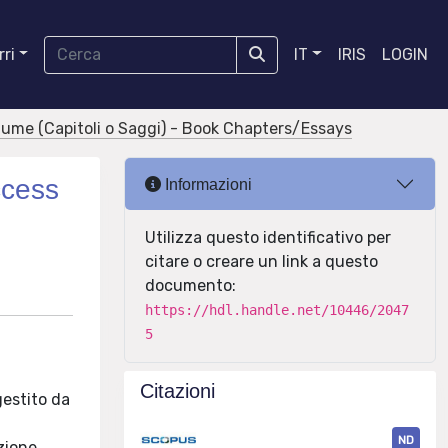
ri
IT
IRIS
LOGIN
olume (Capitoli o Saggi) - Book Chapters/Essays
ccess
Informazioni
Utilizza questo identificativo per
citare o creare un link a questo
documento:
https://hdl.handle.net/10446/2047
5
Citazioni
gestito da
ND
zione