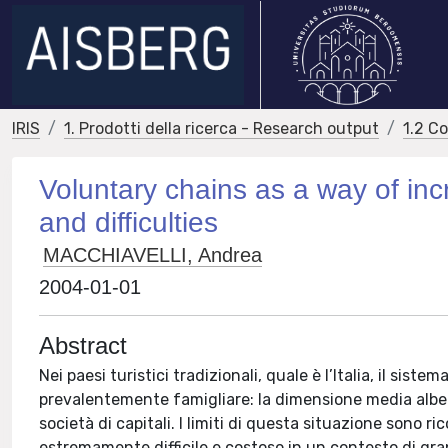
IRIS
1. Prodotti della ricerca - Research output
1.2 C
Voluntary chains as a way of incr
and difficulties
MACCHIAVELLI, Andrea
2004-01-01
Abstract
Nei paesi turistici tradizionali, quale è l’Italia, il si
prevalentemente famigliare: la dimensione media alberghi
società di capitali. I limiti di questa situazione sono ric
estremamente difficile e costoso in un contesto di gra