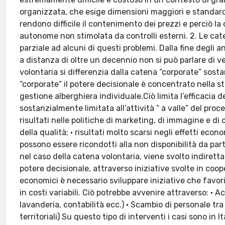
organizzata, che esige dimensioni maggiori e standard di
rendono difficile il contenimento dei prezzi e perciò la
autonome non stimolata da controlli esterni. 2. Le cat
parziale ad alcuni di questi problemi. Dalla fine degli a
a distanza di oltre un decennio non si può parlare di ve
volontaria si differenzia dalla catena “corporate” sos
“corporate” il potere decisionale è concentrato nella 
gestione alberghiera individuale.Ciò limita l’efficacia de
sostanzialmente limitata all’attività “ a valle” del proc
risultati nelle politiche di marketing, di immagine e di 
della qualità; • risultati molto scarsi negli effetti econ
possono essere ricondotti alla non disponibilità da parte
nel caso della catena volontaria, viene svolto indirett
potere decisionale, attraverso iniziative svolte in coope
economici è necessario sviluppare iniziative che favoris
in costi variabili. Ciò potrebbe avvenire attraverso: • A
lavanderia, contabilità ecc.) • Scambio di personale tr
territoriali) Su questo tipo di interventi i casi sono in 