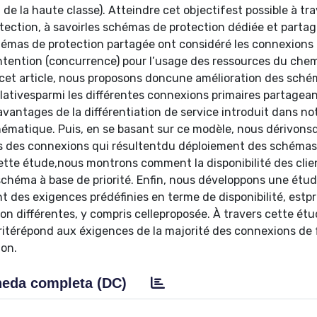
de la haute classe). Atteindre cet objectifest possible à tra
ection, à savoirles schémas de protection dédiée et partag
émas de protection partagée ont considéré les connexions 
tention (concurrence) pour l’usage des ressources du che
cet article, nous proposons doncune amélioration des sch
relativesparmi les différentes connexions primaires partagea
antages de la différentiation de service introduit dans no
ématique. Puis, en se basant sur ce modèle, nous dérivons
nes des connexions qui résultentdu déploiement des schémas
cette étude,nous montrons comment la disponibilité des clie
schéma à base de priorité. Enfin, nous développons une étu
 des exigences prédéfinies en terme de disponibilité, estp
ion différentes, y compris celleproposée. À travers cette ét
oritérépond aux éxigences de la majorité des connexions de
ion.
eda completa (DC)