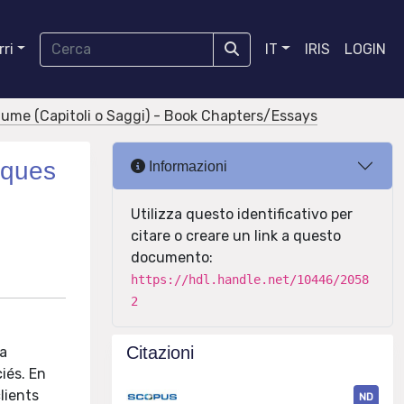
ri
IT
IRIS
LOGIN
olume (Capitoli o Saggi) - Book Chapters/Essays
iques
Informazioni
Utilizza questo identificativo per
citare o creare un link a questo
documento:
https://hdl.handle.net/10446/2058
2
Citazioni
la
iés. En
clients
ND