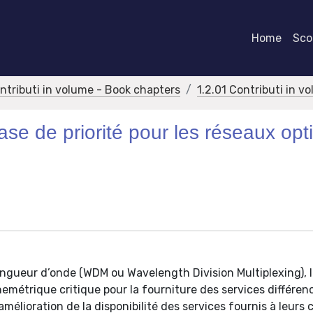
Home
Scor
ontributi in volume - Book chapters
1.2.01 Contributi in v
se de priorité pour les réseaux opt
ongueur d’onde (WDM ou Wavelength Division Multiplexing), 
métrique critique pour la fourniture des services différenc
amélioration de la disponibilité des services fournis à leurs 