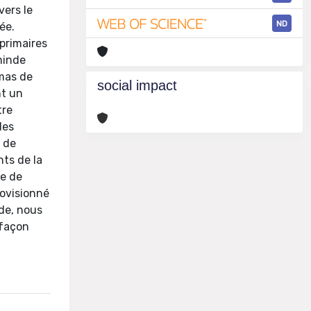
vers le
ND
ée.
primaires
minde
émas de
social impact
nt un
tre
des
 de
nts de la
de de
rovisionné
ude, nous
 façon