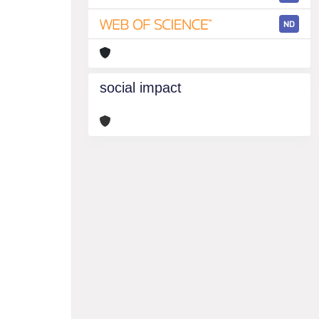
ND
social impact