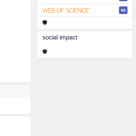
ND
social impact