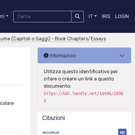
ri
IT
IRIS
LOGIN
olume (Capitoli o Saggi) - Book Chapters/Essays
Informazioni
Utilizza questo identificativo per
citare o creare un link a questo
documento:
https://hdl.handle.net/10446/2098
2
icolare
Citazioni
ND