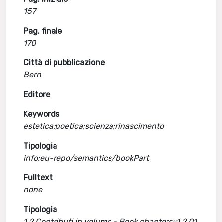
157
Pag. finale
170
Città di pubblicazione
Bern
Editore
Keywords
estetica;poetica;scienza;rinascimento
Tipologia
info:eu-repo/semantics/bookPart
Fulltext
none
Tipologia
1.2 Contributi in volume - Book chapters::1.2.01