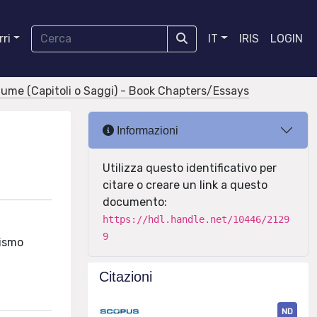
ri
IT
IRIS
LOGIN
olume (Capitoli o Saggi) - Book Chapters/Essays
Informazioni
Utilizza questo identificativo per
citare o creare un link a questo
documento:
https://hdl.handle.net/10446/2129
9
tismo
Citazioni
ND