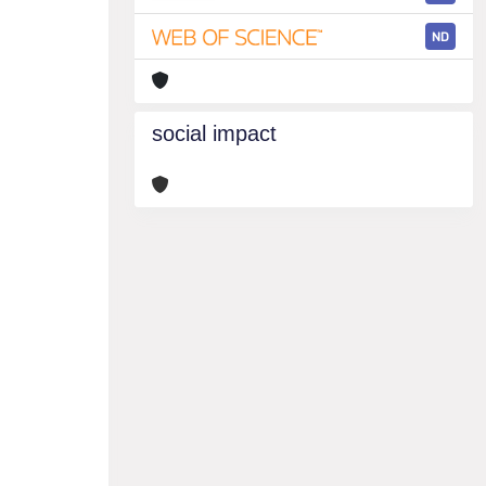
ND
social impact