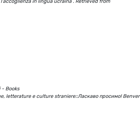
’accoglienza in lingua ucraina . Retrieved from
i - Books
e, letterature e culture straniere::Ласкаво просимо! Benven