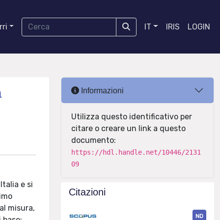
ri
IT
IRIS
LOGIN
a
Informazioni
Utilizza questo identificativo per
citare o creare un link a questo
documento:
https://hdl.handle.net/10446/2131
09
talia e si
Citazioni
rimo
al misura,
ND
i base: