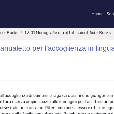
Home
Scor
bri - Books
1.3.01 Monografie o trattati scientifici - Books
ualetto per l’accoglienza in lingu
ll’accoglienza di bambini e ragazzi ucraini che giungono in I
ttura riserva ampio spazio alle immagini per facilitare un p
erse: italiano e ucraino. Riteniamo possa essere utile, in egu
o, grazie alla facile consultazione. Racchiude un dizionario d