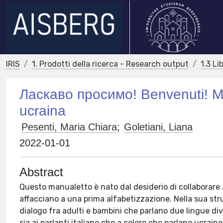
IRIS
1. Prodotti della ricerca - Research output
1.3 Li
Ласкаво просимо! Benvenuti! Man
ucraina
Pesenti, Maria Chiara
;
Goletiani, Liana
2022-01-01
Abstract
Questo manualetto è nato dal desiderio di collaborare a
affacciano a una prima alfabetizzazione. Nella sua stru
dialogo fra adulti e bambini che parlano due lingue div
sia ai parlanti italiano che a coloro che parlano ucrain