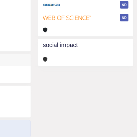
ND
ND
social impact