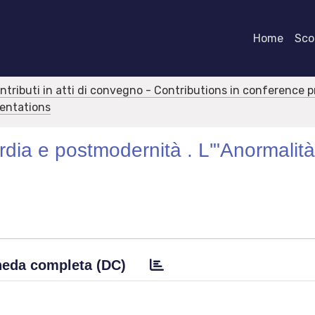
Home
Scor
ontributi in atti di convegno - Contributions in conference 
sentations
rdia e postmodernità . L'"Anormalità
eda completa (DC)