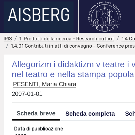
IRIS
1. Prodotti della ricerca - Research output
1.4 C
1.4.01 Contributi in atti di convegno - Conference pre
Allegorizm i didaktizm v teatre i 
nel teatro e nella stampa popola
PESENTI, Maria Chiara
2007-01-01
Scheda breve
Scheda completa
Sch
Data di pubblicazione