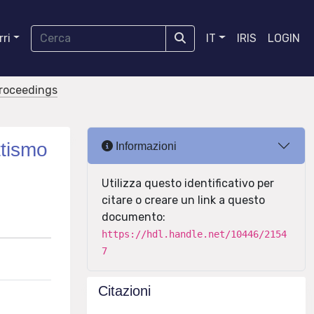
ri
IT
IRIS
LOGIN
proceedings
ttismo
Informazioni
Utilizza questo identificativo per
citare o creare un link a questo
documento:
https://hdl.handle.net/10446/2154
7
Citazioni