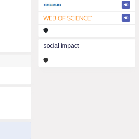
ND
ND
social impact