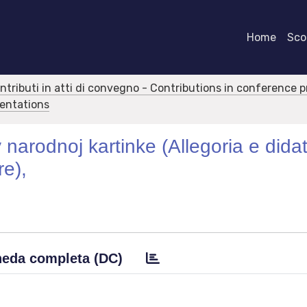
Home
Scor
ontributi in atti di convegno - Contributions in conference 
sentations
v narodnoj kartinke (Allegoria e dida
re),
eda completa (DC)