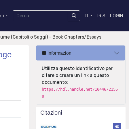
ri
IT
IRIS
LOGIN
olume (Capitoli o Saggi) - Book Chapters/Essays
loge
Informazioni
Utilizza questo identificativo per
citare o creare un link a questo
documento:
https://hdl.handle.net/10446/2155
8
Citazioni
ND