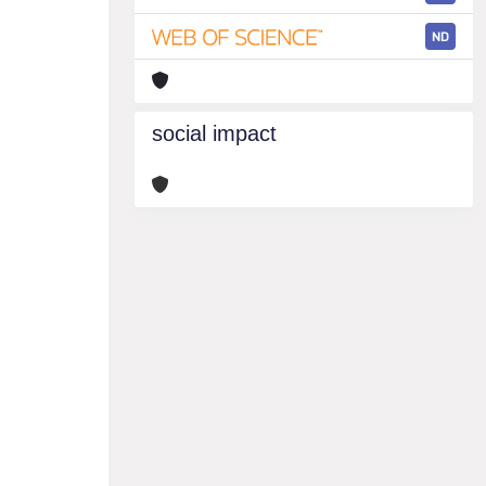
ND
social impact