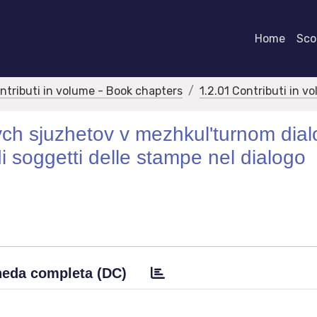
Home
Scor
ontributi in volume - Book chapters
1.2.01 Contributi in v
nych sjuzhetov v mezhkul'turnom dia
i soggetti delle stampe nel dialogo
eda completa (DC)