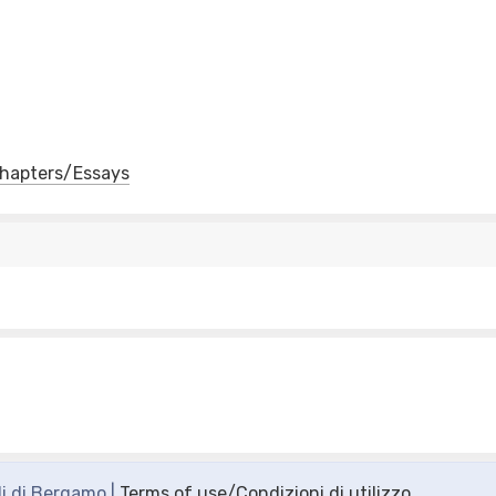
 Chapters/Essays
di di Bergamo |
Terms of use/Condizioni di utilizzo