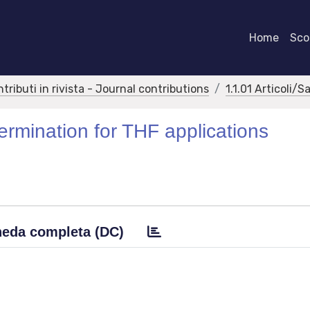
Home
Scor
ntributi in rivista - Journal contributions
1.1.01 Articoli/S
ermination for THF applications
eda completa (DC)