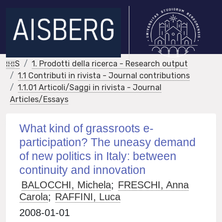
IRIS
1. Prodotti della ricerca - Research output
1.1 Contributi in rivista - Journal contributions
1.1.01 Articoli/Saggi in rivista - Journal
Articles/Essays
What kind of grassroots e-
participation? The uneasy demand
of new politics in Italy: between
continuity and innovation
BALOCCHI, Michela
;
FRESCHI, Anna
Carola
;
RAFFINI, Luca
2008-01-01