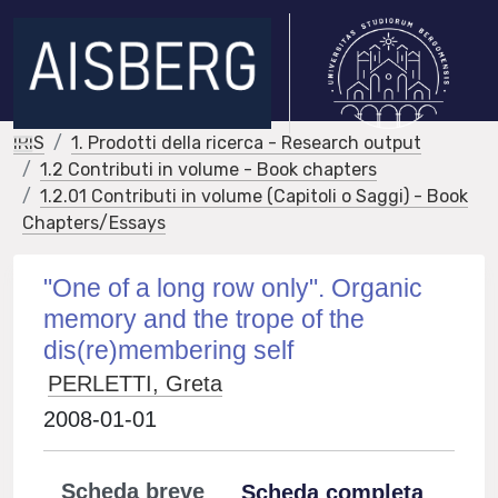
IRIS
1. Prodotti della ricerca - Research output
1.2 Contributi in volume - Book chapters
1.2.01 Contributi in volume (Capitoli o Saggi) - Book
Chapters/Essays
"One of a long row only". Organic
memory and the trope of the
dis(re)membering self
PERLETTI, Greta
2008-01-01
Scheda breve
Scheda completa