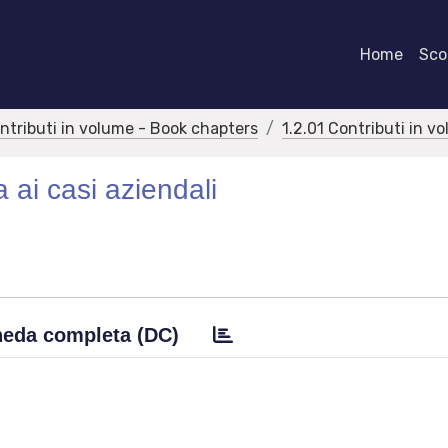
Home
Scor
ontributi in volume - Book chapters
1.2.01 Contributi in v
a ai casi aziendali
eda completa (DC)