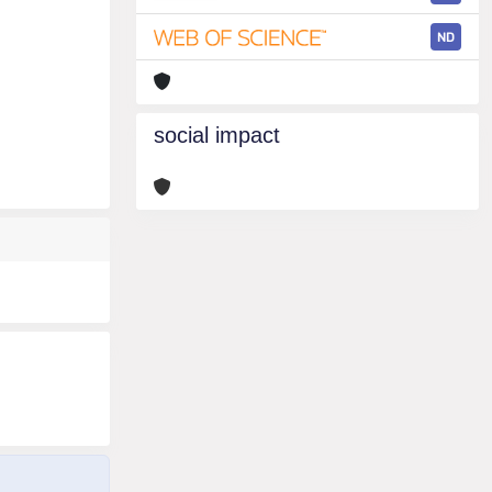
ND
social impact