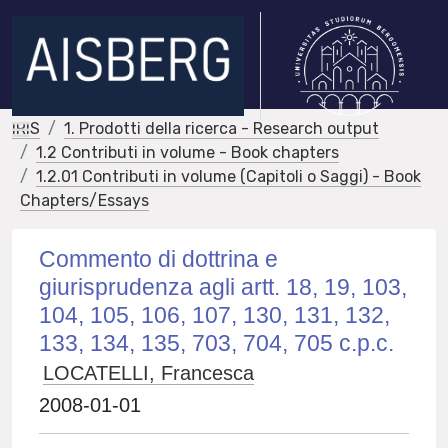
IRIS
1. Prodotti della ricerca - Research output
1.2 Contributi in volume - Book chapters
1.2.01 Contributi in volume (Capitoli o Saggi) - Book
Chapters/Essays
Commento di dottrina e
giurisprudenza agli artt. 18, 19, 103,
104, 105, 106, 107, 130, 131, 132,
133, 134, 135, 703, 704, 705 c.p.c.
LOCATELLI, Francesca
2008-01-01