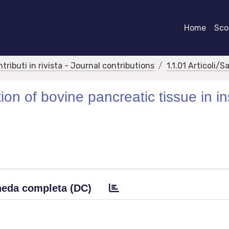
Home
Scor
ntributi in rivista - Journal contributions
1.1.01 Articoli/S
tion of bovine pancreatic tissue in in
eda completa (DC)