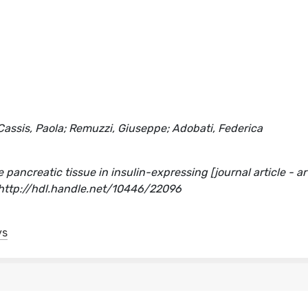
 Cassis, Paola; Remuzzi, Giuseppe; Adobati, Federica
 pancreatic tissue in insulin-expressing [journal article - art
http://hdl.handle.net/10446/22096
ys