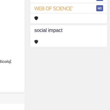
ND
social impact
icolo].