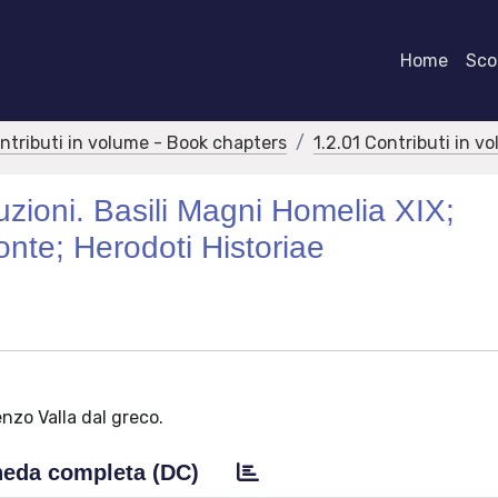
Home
Scor
ontributi in volume - Book chapters
1.2.01 Contributi in v
duzioni. Basili Magni Homelia XIX;
nte; Herodoti Historiae
enzo Valla dal greco.
eda completa (DC)