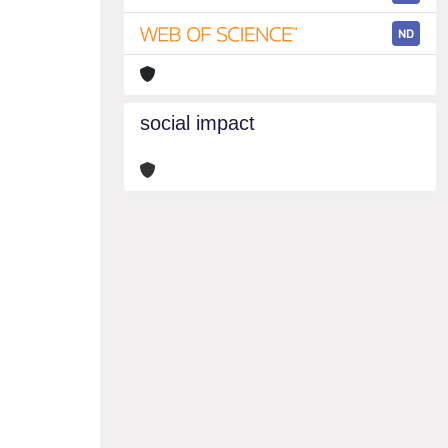
ND
social impact