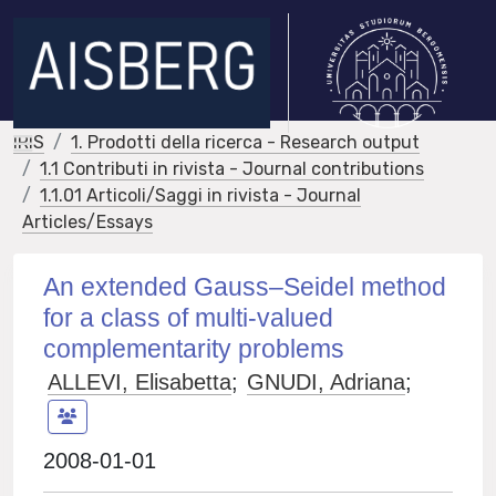
IRIS
1. Prodotti della ricerca - Research output
1.1 Contributi in rivista - Journal contributions
1.1.01 Articoli/Saggi in rivista - Journal
Articles/Essays
An extended Gauss–Seidel method
for a class of multi-valued
complementarity problems
ALLEVI, Elisabetta
;
GNUDI, Adriana
;
2008-01-01