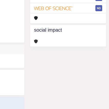
ND
social impact