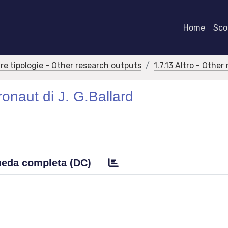
Home
Scor
tre tipologie - Other research outputs
1.7.13 Altro - Othe
ronaut di J. G.Ballard
eda completa (DC)