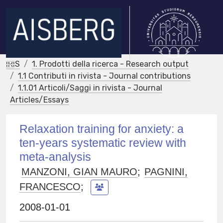
IRIS
1. Prodotti della ricerca - Research output
1.1 Contributi in rivista - Journal contributions
1.1.01 Articoli/Saggi in rivista - Journal
Articles/Essays
Relaxation training for anxiety: a
ten-years systematic review with
meta-analysis
MANZONI, GIAN MAURO
;
PAGNINI,
FRANCESCO
;
2008-01-01