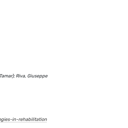
(Tamar); Riva, Giuseppe
ies-in-rehabilitation