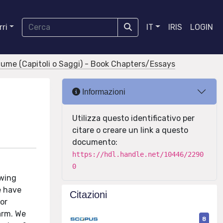
ri
IT
IRIS
LOGIN
olume (Capitoli o Saggi) - Book Chapters/Essays
Informazioni
Utilizza questo identificativo per
citare o creare un link a questo
documento:
https://hdl.handle.net/10446/2290
0
owing
e have
Citazioni
ror
arm. We
8