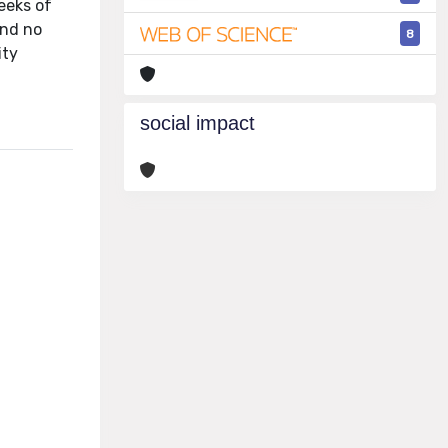
eeks of
and no
8
ity
social impact