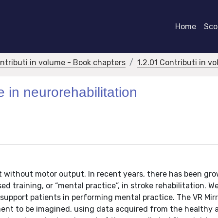
Home
Scor
ontributi in volume - Book chapters
1.2.01 Contributi in v
 in neurorehabilitation
 without motor output. In recent years, there has been gr
d training, or “mental practice”, in stroke rehabilitation. W
o support patients in performing mental practice. The VR Mir
ent to be imagined, using data acquired from the healthy 