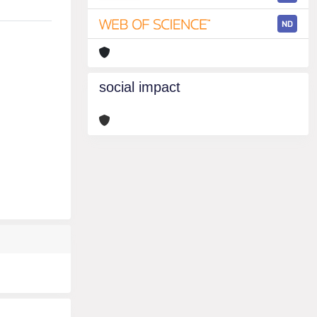
ND
social impact