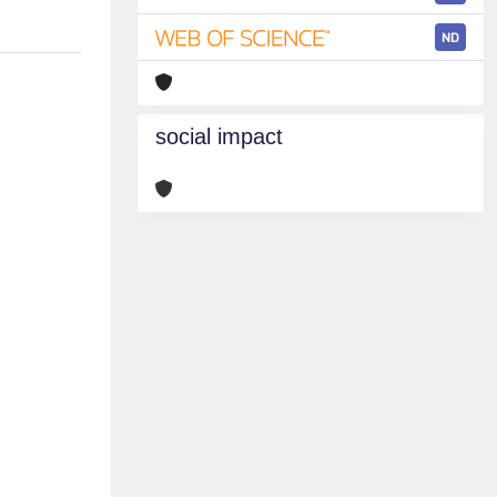
ND
social impact