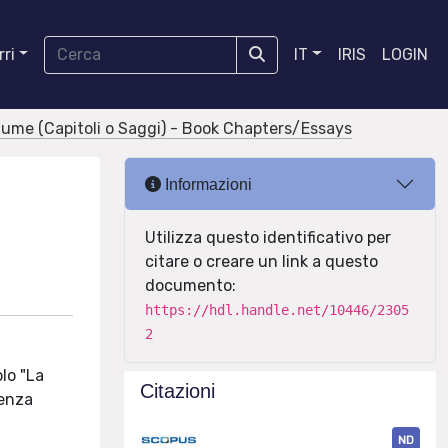
ri
IT
IRIS
LOGIN
olume (Capitoli o Saggi) - Book Chapters/Essays
Informazioni
Utilizza questo identificativo per
citare o creare un link a questo
documento:
https://hdl.handle.net/10446/2305
2
olo "La
Citazioni
denza
ND