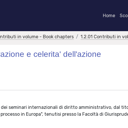
Home
Scor
ontributi in volume - Book chapters
1.2.01 Contributi in v
azione e celerita' dell'azione
dei seminari internazionali di diritto amministrativo, dal tit
processo in Europa", tenutisi presso la Facoltà di Giurispru