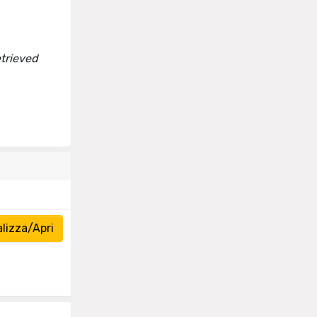
etrieved
lizza/Apri