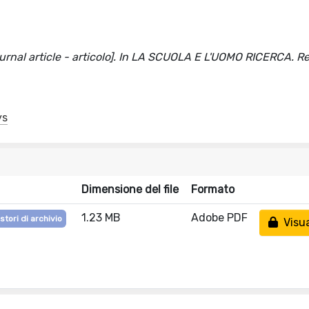
ournal article - articolo]. In LA SCUOLA E L'UOMO RICERCA. R
ys
Dimensione del file
Formato
1.23 MB
Adobe PDF
stori di archivio
Visua