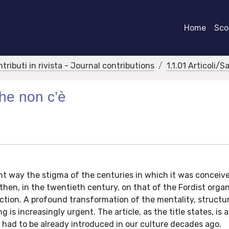
Home
Scor
ntributi in rivista - Journal contributions
1.1.01 Articoli/S
che non c’è
t way the stigma of the centuries in which it was conceived:
then, in the twentieth century, on that of the Fordist orga
ction. A profound transformation of the mentality, structu
is increasingly urgent. The article, as the title states, is 
t had to be already introduced in our culture decades ago.