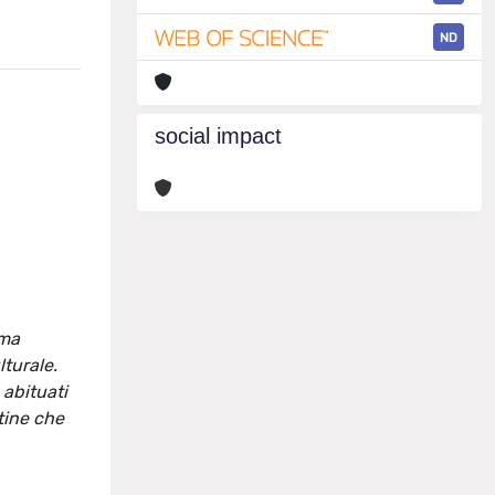
ND
social impact
gma
lturale.
 abituati
utine che