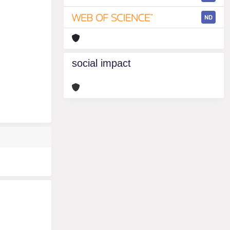
ND
social impact