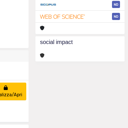
ND
ND
social impact
alizza/Apri