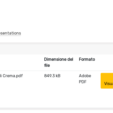
esentations
Dimensione del
Formato
file
di Crema.pdf
849.3 kB
Adobe
PDF
Visu