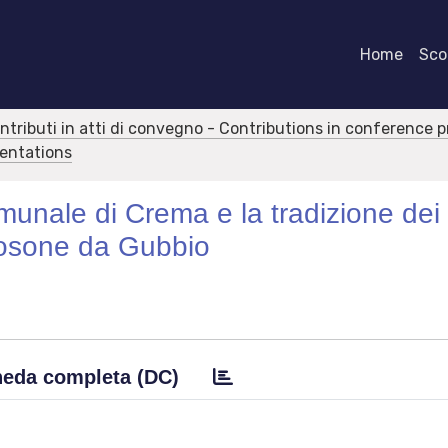
Home
Scor
ontributi in atti di convegno - Contributions in conference 
sentations
omunale di Crema e la tradizione dei
 Bosone da Gubbio
eda completa (DC)