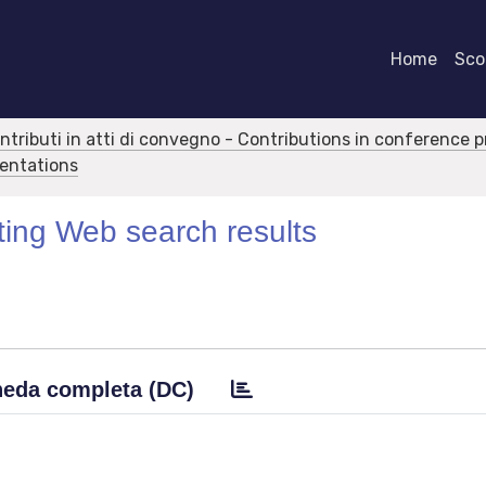
Home
Scor
ontributi in atti di convegno - Contributions in conference 
sentations
ting Web search results
eda completa (DC)