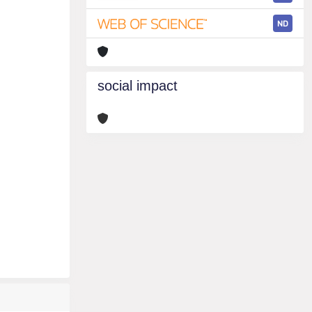
ND
social impact