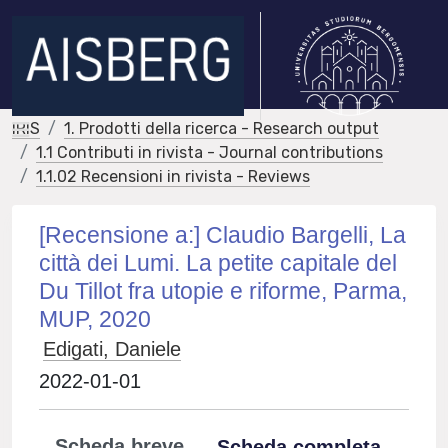
IRIS
1. Prodotti della ricerca - Research output
1.1 Contributi in rivista - Journal contributions
1.1.02 Recensioni in rivista - Reviews
[Recensione a:] Claudio Bargelli, La
città dei Lumi. La petite capitale del
Du Tillot fra utopie e riforme, Parma,
MUP, 2020
Edigati, Daniele
2022-01-01
Scheda breve
Scheda completa