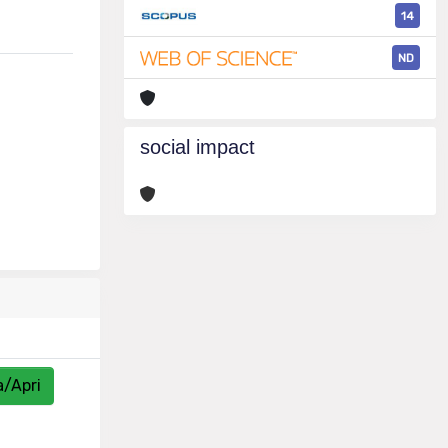
14
ND
social impact
a/Apri