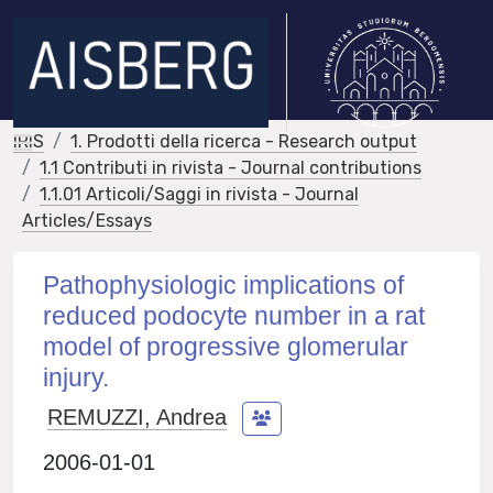
IRIS
1. Prodotti della ricerca - Research output
1.1 Contributi in rivista - Journal contributions
1.1.01 Articoli/Saggi in rivista - Journal
Articles/Essays
Pathophysiologic implications of
reduced podocyte number in a rat
model of progressive glomerular
injury.
REMUZZI, Andrea
2006-01-01