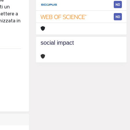
ND
ti un
mettere a
ND
nizzata in
social impact