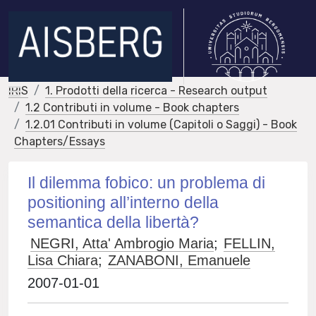
IRIS
1. Prodotti della ricerca - Research output
1.2 Contributi in volume - Book chapters
1.2.01 Contributi in volume (Capitoli o Saggi) - Book
Chapters/Essays
Il dilemma fobico: un problema di
positioning all’interno della
semantica della libertà?
NEGRI, Atta' Ambrogio Maria
;
FELLIN,
Lisa Chiara
;
ZANABONI, Emanuele
2007-01-01