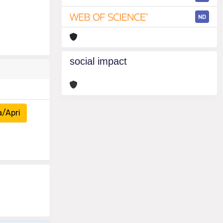
ND
social impact
a/Apri