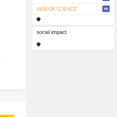
ND
social impact
m