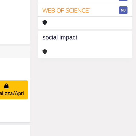
ND
social impact
alizza/Apri