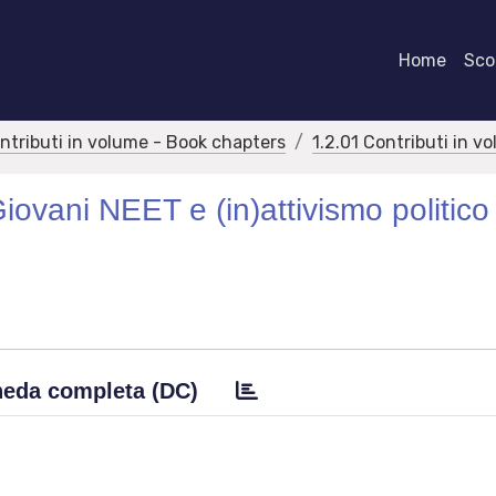
Home
Scor
ontributi in volume - Book chapters
1.2.01 Contributi in v
iovani NEET e (in)attivismo politico 
eda completa (DC)