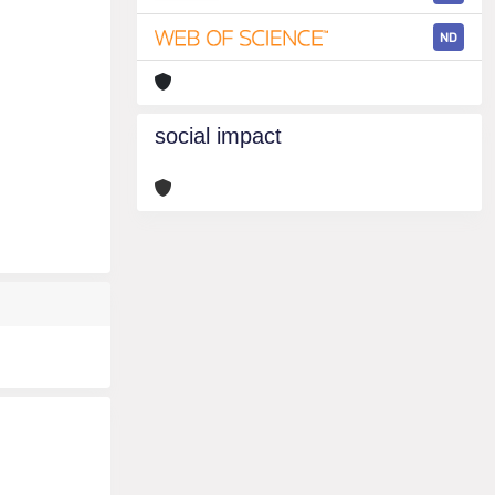
ND
social impact