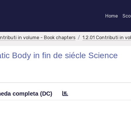
Home
Scor
ontributi in volume - Book chapters
1.2.01 Contributi in v
ic Body in fin de siécle Science
eda completa (DC)