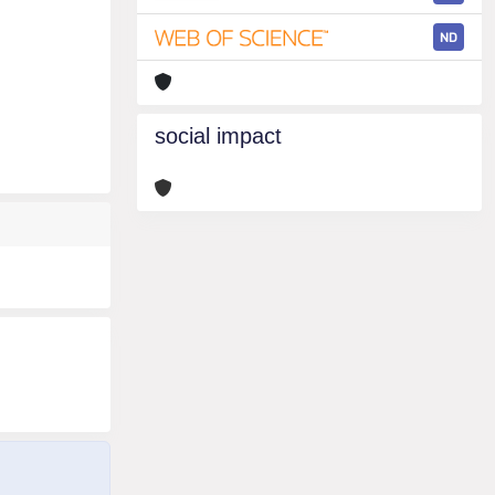
ND
social impact