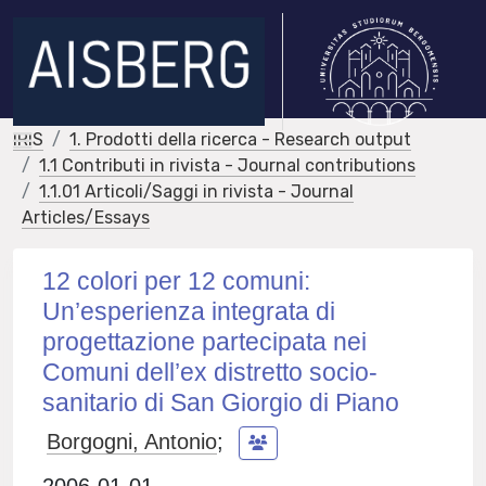
IRIS
1. Prodotti della ricerca - Research output
1.1 Contributi in rivista - Journal contributions
1.1.01 Articoli/Saggi in rivista - Journal
Articles/Essays
12 colori per 12 comuni:
Un’esperienza integrata di
progettazione partecipata nei
Comuni dell’ex distretto socio-
sanitario di San Giorgio di Piano
Borgogni, Antonio
;