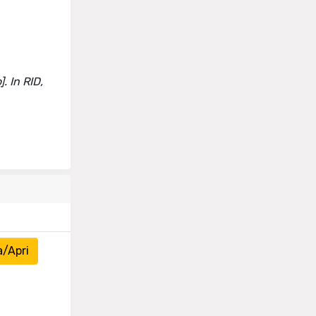
]. In RID,
a/Apri