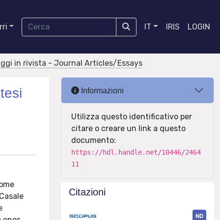
ri
IT
IRIS
LOGIN
aggi in rivista - Journal Articles/Essays
tesi
Informazioni
Utilizza questo identificativo per
citare o creare un link a questo
documento:
https://hdl.handle.net/10446/2464
11
some
Citazioni
 Casale
e
ND
e ones.