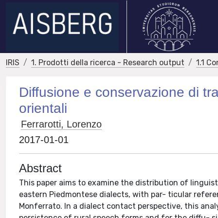
IRIS
1. Prodotti della ricerca - Research output
1.1 Co
Diffusione e conservazione di tratt
orientali
Ferrarotti, Lorenzo
2017-01-01
Abstract
This paper aims to examine the distribution of lingui
eastern Piedmontese dialects, with par- ticular refer
Monferrato. In a dialect contact perspective, this anal
persistence of rural speech forms and for the diffu- s