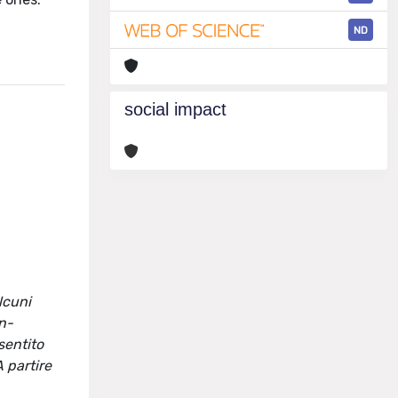
ND
social impact
alcuni
on-
sentito
A partire