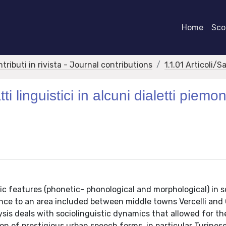
Home
Scor
ntributi in rivista - Journal contributions
1.1.01 Articoli/S
i linguistici in alcuni dialetti piemon
stic features (phonetic- phonological and morphological) in 
ence to an area included between middle towns Vercelli and
ysis deals with sociolinguistic dynamics that allowed for th
ion of prestigious urban speech forms, in particular Turines