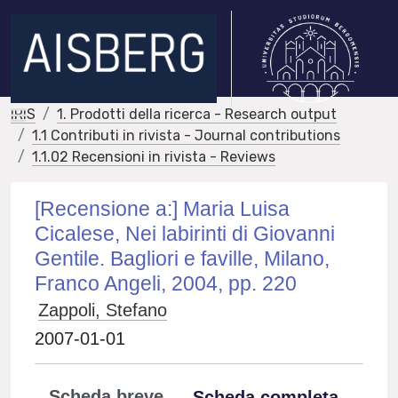
IRIS
1. Prodotti della ricerca - Research output
1.1 Contributi in rivista - Journal contributions
1.1.02 Recensioni in rivista - Reviews
[Recensione a:] Maria Luisa
Cicalese, Nei labirinti di Giovanni
Gentile. Bagliori e faville, Milano,
Franco Angeli, 2004, pp. 220
Zappoli, Stefano
2007-01-01
Scheda breve
Scheda completa